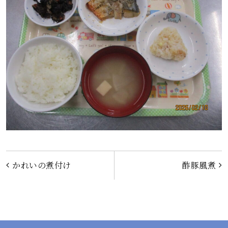
投
かれいの煮付け
酢豚風煮
稿
ナ