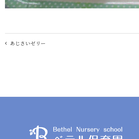
投
あじさいゼリー
稿
ナ
ビ
ゲ
ー
シ