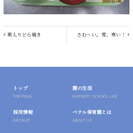
投
栗入りどら焼き
さむ～い。雪、寒い！
稿
ナ
ビ
ゲ
トップ
園の生活
TOP PAGE
NURSERY SCHOOL LIFE
ー
採用情報
ベテル保育園とは
シ
RECRUIT
ABOUT US
ョ