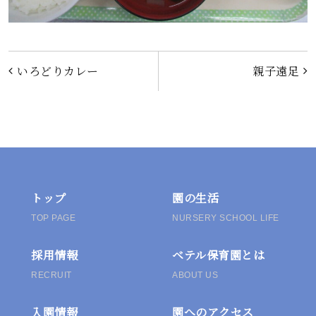
投
いろどりカレー
親子遠足
稿
ナ
ビ
ゲ
トップ
園の生活
TOP PAGE
NURSERY SCHOOL LIFE
ー
採用情報
ベテル保育園とは
シ
RECRUIT
ABOUT US
ョ
入園情報
園へのアクセス