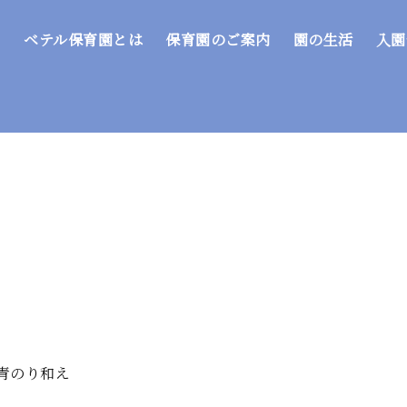
ベテル保育園とは
保育園のご案内
園の生活
入園
青のり和え