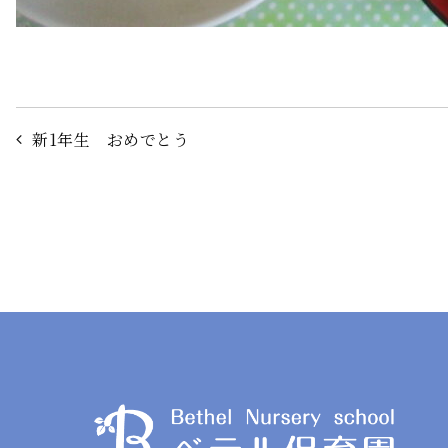
投
新1年生 おめでとう
稿
ナ
ビ
ゲ
ー
シ