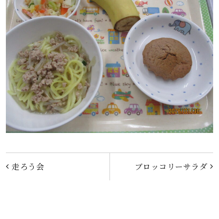
投
走ろう会
ブロッコリーサラダ
稿
ナ